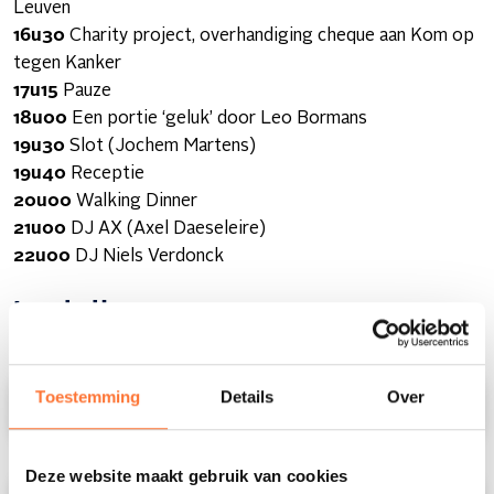
Leuven
16u30
Charity project, overhandiging cheque aan Kom op
tegen Kanker
17u15
Pauze
18u00
Een portie ‘geluk’ door Leo Bormans
19u30
Slot (Jochem Martens)
19u40
Receptie
20u00
Walking Dinner
21u00
DJ AX (Axel Daeseleire)
22u00
DJ Niels Verdonck
Inschrijven
Naam
(Required)
Toestemming
Details
Over
Voornaam
Deze website maakt gebruik van cookies