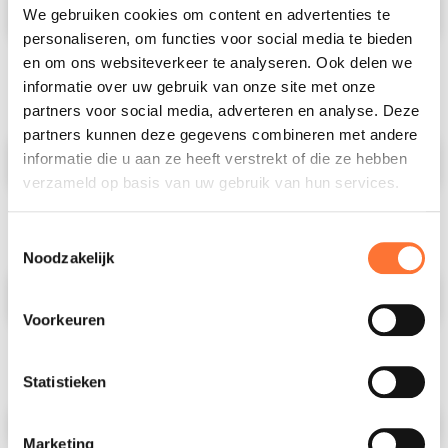
We gebruiken cookies om content en advertenties te
personaliseren, om functies voor social media te bieden
Achternaam
en om ons websiteverkeer te analyseren. Ook delen we
informatie over uw gebruik van onze site met onze
partners voor social media, adverteren en analyse. Deze
Email
(Required)
partners kunnen deze gegevens combineren met andere
informatie die u aan ze heeft verstrekt of die ze hebben
verzameld op basis van uw gebruik van hun services.
Toestemmingsselectie
Telefoonnummer
Noodzakelijk
Verenigde
Staten
Voorkeuren
van
Amerika
+1
Statistieken
Functie
(Required)
Marketing