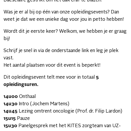
Daeselaire gestrikt om het dak eraf te blazen!
Was je er al bij op één van onze opleidingsevents? Dan
weet je dat we een unieke dag voor jou in petto hebben!
Wordt dit je eerste keer? Welkom, we hebben je er graag
bij!
Schrijf je snel in via de onderstaande link en leg je plek
vast.
Het aantal plaatsen voor dit event is beperkt!
Dit opleidingsevent telt mee voor in totaal
5
opleidingsuren.
14u00
Onthaal
14u30
Intro (Jochem Martens)
14u45
Lezing omtrent oncologie (Prof. dr. Filip Lardon)
15u15
Pauze
15u30
Panelgesprek met het KITES zorgteam van UZ-