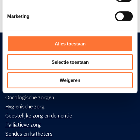
studenten@altrio.be
Marketing
Alles toestaan
Diensten
Selectie toestaan
Wondzorg
Weigeren
Diabetes
Stomazorg
Oncologische zorgen
Hygiënische zorg
Geestelijke zorg en dementie
Palliatieve zorg
Sondes en katheters