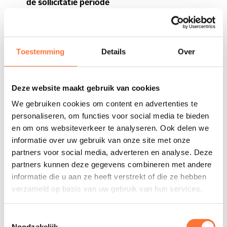
de sollicitatie periode
Om een sollicitant te screenen doet Altrio een
assessment van de competenties en persoonlijkheid
van de kandidaat. Altrio gebruikt hiervoor een
Toestemming
Details
Over
assessmentbureau als verwerker, maar wij zullen de
gegevens niet voor andere doeleinden gebruiken en
Deze website maakt gebruik van cookies
ook niet doorgeven aan derden voor eigen gebruik.
Bij het aanleggen van een sollicitatie
We gebruiken cookies om content en advertenties te
personaliseren, om functies voor social media te bieden
overzichtslijst met de status voor elke
en om ons websiteverkeer te analyseren. Ook delen we
betrokkene
informatie over uw gebruik van onze site met onze
Door de vele sollicitaties die Altrio verwerkt en de
partners voor social media, adverteren en analyse. Deze
verschillende kanalen waarlangs nieuwe kandidaten
partners kunnen deze gegevens combineren met andere
voorgesteld worden, is er een gerechtvaardigd
informatie die u aan ze heeft verstrekt of die ze hebben
belang om een lijst aan te leggen zodat wij
verzameld op basis van uw gebruik van hun services.
kandidaten die we weigeren, niet opnieuw
behandelen na enkele weken. Deze lijst bevat enkel
Toestemmingsselectie
Noodzakelijk