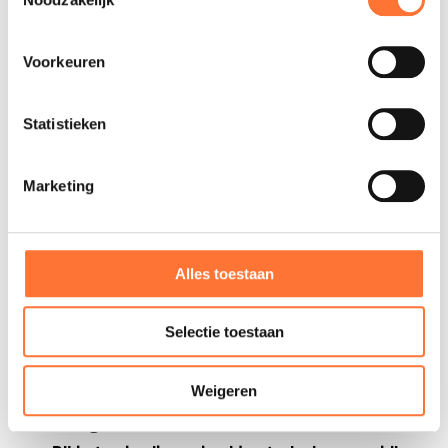
persoonlijke identificatiegegevens.
Bij het doorgeven van een C.V. intra groep
Voorkeuren
Altrio Group BV en Altrio Thuisverpleging BV maken
deel uit van Altrio. Indien iemand solliciteert bij
Altrio, kan Altrio deze verspreiden binnen haar
Statistieken
entiteiten. Indien je als sollicitant enkel wenst te
solliciteren bij Altrio Group BV of Altrio
Marketing
Thuisverpleging BV, gelieve dit expliciet mee te
delen.
Bij het bijhouden van contact gegevens om je als
Alles toestaan
kennis/familie van onze werknemer te
verwittigen bij noodgevallen
Selectie toestaan
Wij vragen aan onze medewerkers om
contactgegevens op te geven van een kennis en/of
Weigeren
familielid zodat we hen kunnen verwittigen bij
noodgevallen.