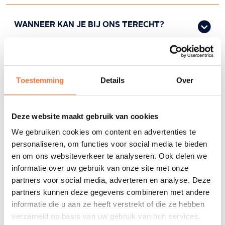
Altrio factureert jouw verzorging rechtstreeks aan je
WANNEER KAN JE BIJ ONS TERECHT?
ziekenfonds. Voor de meeste zorgen hebben we
daarvoor een doktersvoorschrift nodig.
Jouw vertrouwde verpleegkundige en de leden van
WAT LEG JE KLAAR?
jouw team verzorgen je elke dag, ook ‘s nachts,
Toestemming
Details
Over
tijdens het weekend en op feestdagen. Afhankelijk
van je zorgbehoefte komen we meerdere keren per
Bij elk bezoek leest de verpleegkundige je
dag.
elektronische identiteitskaart
(eID) in. Hou ze
Deze website maakt gebruik van cookies
klaar.
We gebruiken cookies om content en advertenties te
personaliseren, om functies voor social media te bieden
ONCOLOGISCHE ZORGEN
en om ons websiteverkeer te analyseren. Ook delen we
Elke verpleegkundige brengt zelf
informatie over uw gebruik van onze site met onze
Vraag hier je zorg aan
basismateriaal voor verzorging
Het kan zijn
partners voor social media, adverteren en analyse. Deze
partners kunnen deze gegevens combineren met andere
dat je aantal zaken zelf moet voorzien
ZORG AANVRAGEN
informatie die u aan ze heeft verstrekt of die ze hebben
(medicatie, specifieke verbanden…). Bij je
verzameld op basis van uw gebruik van hun services.
aanvraag en bij je eerste verzorging krijg je