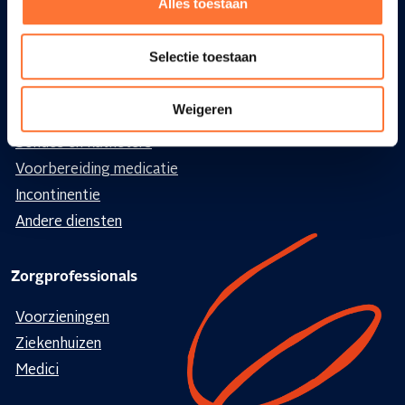
Alles toestaan
Stomazorg
Oncologische zorgen
Selectie toestaan
Hygiënische zorg
Geestelijke zorg en dementie
Weigeren
Palliatieve zorg
Sondes en katheters
Voorbereiding medicatie
Incontinentie
Andere diensten
Zorgprofessionals
Voorzieningen
Ziekenhuizen
Medici