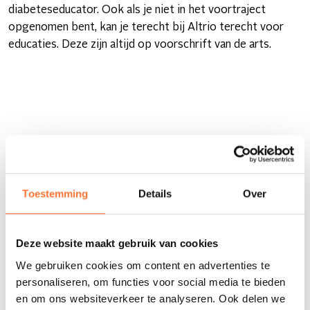
diabeteseducator. Ook als je niet in het voortraject
opgenomen bent, kan je terecht bij Altrio terecht voor
educaties. Deze zijn altijd op voorschrift van de arts.
HOEVEEL KOST THUISVERPLEGING?
Altrio factureert jouw verzorging rechtstreeks aan je
Toestemming
Details
Over
WANNEER KAN JE BIJ ONS TERECHT?
ziekenfonds. Voor de meeste zorgen hebben we
daarvoor een doktersvoorschrift nodig.
Jouw vertrouwde verpleegkundige en de leden van
Deze website maakt gebruik van cookies
WAT LEG JE KLAAR?
jouw team verzorgen je elke dag, ook ‘s nachts,
We gebruiken cookies om content en advertenties te
tijdens het weekend en op feestdagen. Afhankelijk
personaliseren, om functies voor social media te bieden
van je zorgbehoefte komen we meerdere keren per
Bij elk bezoek leest de verpleegkundige je
en om ons websiteverkeer te analyseren. Ook delen we