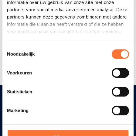
dag.
informatie over uw gebruik van onze site met onze
elektronische identiteitskaart
(eID) in. Hou ze
partners voor social media, adverteren en analyse. Deze
klaar.
partners kunnen deze gegevens combineren met andere
informatie die u aan ze heeft verstrekt of die ze hebben
DIABETES
verzameld op basis van uw gebruik van hun services.
Elke verpleegkundige brengt zelf
Vraag hier je zorg aan
basismateriaal voor verzorging
Het kan zijn
Toestemmingsselectie
dat je aantal zaken zelf moet voorzien
Noodzakelijk
ZORG AANVRAGEN
(medicatie, specifieke verbanden…). Bij je
aanvraag en bij je eerste verzorging krijg je
Voorkeuren
hierover meer info.
Statistieken
Bij een eerste bezoek van de
Diensten
Marketing
thuisverpleegkundige leg je ook
enkele
klevertjes van je ziekenfonds klaar.
Wondzorg
Diabetes