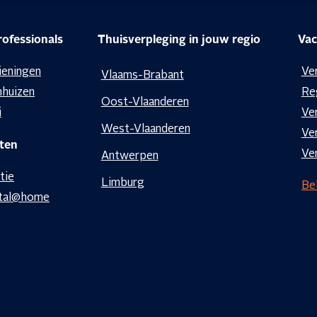
ofessionals
Thuisverpleging in jouw regio
Vac
rpleegkundige leg je ook
enkele klevertjes van je ziekenfond
ieningen
Ve
Vlaams-Brabant
nhuizen
Re
Oost-Vlaanderen
i
Ve
West-Vlaanderen
Ve
ten
Ve
Antwerpen
tie
Limburg
Bek
tal@home