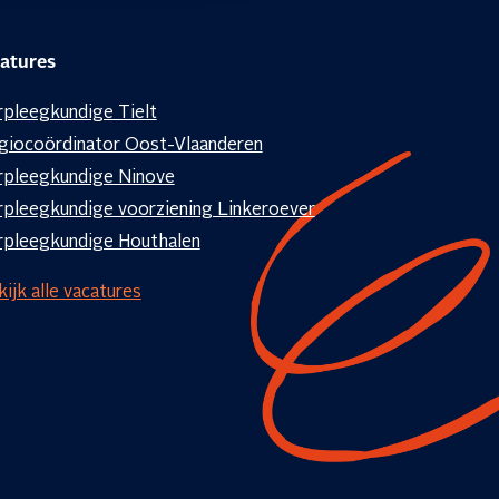
atures
s
rpleegkundige Tielt
giocoördinator Oost-Vlaanderen
rpleegkundige Ninove
rpleegkundige voorziening Linkeroever
rpleegkundige Houthalen
ijk alle vacatures