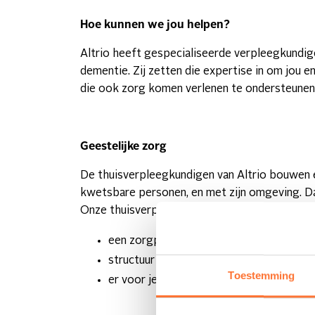
Hoe kunnen we jou helpen?
Altrio heeft gespecialiseerde verpleegkundig
dementie. Zij zetten die expertise in om jou e
die ook zorg komen verlenen te ondersteunen
Geestelijke zorg
De thuisverpleegkundigen van Altrio bouwen e
kwetsbare personen, en met zijn omgeving. Da
Onze thuisverpleegkundigen kunnen:
een zorgplan opstellen samen met jou, 
structuur brengen en zo het herstel en 
Toestemming
er voor je zijn op moeilijke momenten en