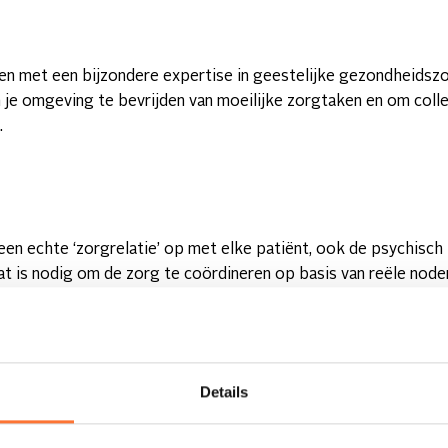
en met een bijzondere expertise in geestelijke gezondheidsz
n je omgeving te bevrijden van moeilijke zorgtaken en om coll
.
en echte ‘zorgrelatie’ op met elke patiënt, ook de psychisch
t is nodig om de zorg te coördineren op basis van reële node
je omgeving en andere zorgpartners
therapietrouw – inname van medicatie – stimuleren
Details
 een luisterend oor bieden