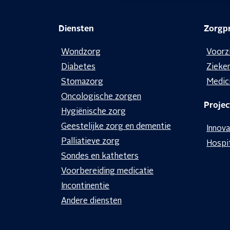
hierover meer info.
Diensten
Zorgpr
Bij een eerste bezoek van de thuisve
Wondzorg
Voorz
klaar.
Diabetes
Zieke
Stomazorg
Medic
Oncologische zorgen
Projec
Hygiënische zorg
Geestelijke zorg en dementie
Innova
Palliatieve zorg
Hospi
Sondes en katheters
Voorbereiding medicatie
Incontinentie
Andere diensten