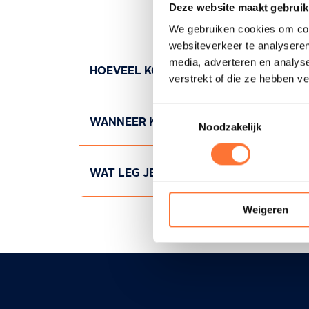
Deze website maakt gebruik
We gebruiken cookies om cont
websiteverkeer te analyseren
media, adverteren en analys
HOEVEEL KOST THUISVERPLEGING?
verstrekt of die ze hebben v
Toestemmingsselectie
Altrio factureert jouw verzorging rechtst
WANNEER KAN JE BIJ ONS TERECHT?
Noodzakelijk
daarvoor een doktersvoorschrift nodig.
Jouw vertrouwde verpleegkundige en de lede
WAT LEG JE KLAAR?
weekend en op feestdagen. Afhankelijk va
Weigeren
Bij elk bezoek leest de verpleegkundi
Elke verpleegkundige brengt zelf
bas
moet voorzien (medicatie, specifieke ve