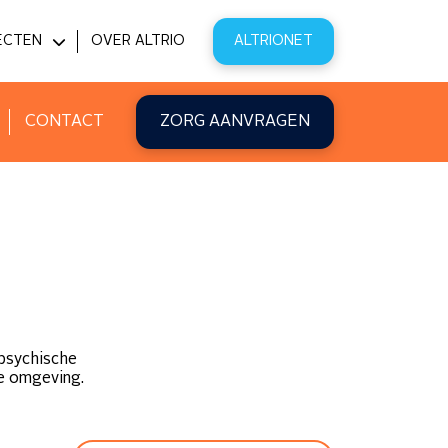
ECTEN
OVER ALTRIO
ALTRIONET
PITAL@HOME
VATIE
CONTACT
ZORG AANVRAGEN
 psychische
de omgeving.