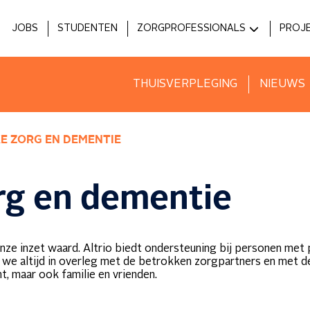
JOBS
STUDENTEN
ZORGPROFESSIONALS
PROJ
MEDICI
HOS
ZIEKENHUIZEN
INNO
THUISVERPLEGING
NIEUWS
VOORZIENINGEN
KE ZORG EN DEMENTIE
org en dementie
s onze inzet waard. Altrio biedt ondersteuning bij personen met
 we altijd in overleg met de betrokken zorgpartners en met 
t, maar ook familie en vrienden.