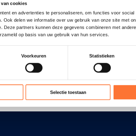
 van cookies
ent en advertenties te personaliseren, om functies voor social
. Ook delen we informatie over uw gebruik van onze site met on
e. Deze partners kunnen deze gegevens combineren met andere i
erzameld op basis van uw gebruik van hun services.
reeks aan je ziekenfonds. Voor de meeste zorgen hebben we
Voorkeuren
Statistieken
n van jouw team verzorgen je elke dag, ook ‘s nachts, tijden
n je zorgbehoefte komen we meerdere keren per dag.
Selectie toestaan
ge je
elektronische identiteitskaart
(eID) in. Hou ze klaar.
ismateriaal voor verzorging
Het kan zijn dat je aantal zaken 
rbanden…). Bij je aanvraag en bij je eerste verzorging krijg je