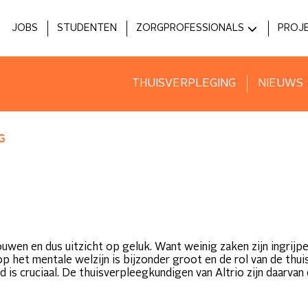
JOBS
STUDENTEN
ZORGPROFESSIONALS
PROJ
MEDICI
HOS
ZIEKENHUIZEN
INNO
THUISVERPLEGING
NIEUWS
VOORZIENINGEN
G
wen en dus uitzicht op geluk. Want weinig zaken zijn ingrijp
p het mentale welzijn is bijzonder groot en de rol van de thui
is cruciaal. De thuisverpleegkundigen van Altrio zijn daarva