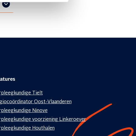
zelf
atures
s
rpleegkundige Tielt
giocoördinator Oost-Vlaanderen
rpleegkundige Ninove
rpleegkundige voorziening Linkeroever
rpleegkundige Houthalen