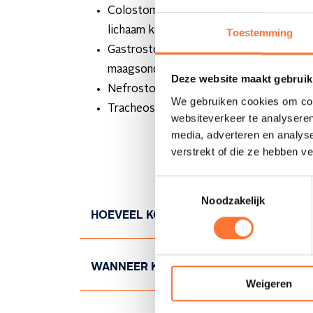
Colostoma, als je dikke darm gedeeltelij
lichaam kan verlaten bijvoorbeeld bij dar
Toestemming
Gastrostoma, wanneer je al lange tijd afh
maagsonde.
Deze website maakt gebruik
Nefrostoma of stoma van de nier als je ur
We gebruiken cookies om cont
Tracheostomie of opening van de luchtpi
websiteverkeer te analyseren
media, adverteren en analys
verstrekt of die ze hebben v
Toestemmingsselectie
Noodzakelijk
HOEVEEL KOST THUISVERPLEGING?
Altrio factureert jouw verzorging rechtst
WANNEER KAN JE BIJ ONS TERECHT?
daarvoor een doktersvoorschrift nodig.
Weigeren
Jouw vertrouwde verpleegkundige en de lede