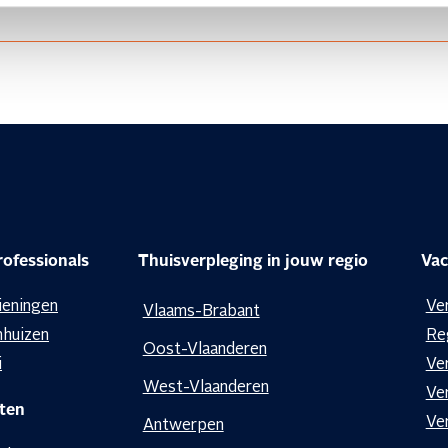
n je zorgbehoefte komen we meerdere keren per dag.
ge je
elektronische identiteitskaart
(eID) in. Hou ze klaar.
ismateriaal voor verzorging
Het kan zijn dat je aantal zaken 
rbanden…). Bij je aanvraag en bij je eerste verzorging krijg je
ofessionals
Thuisverpleging in jouw regio
Vac
rpleegkundige leg je ook
enkele klevertjes van je ziekenfond
ieningen
Ve
Vlaams-Brabant
nhuizen
Re
Oost-Vlaanderen
i
Ve
West-Vlaanderen
Ve
ten
Ve
Antwerpen