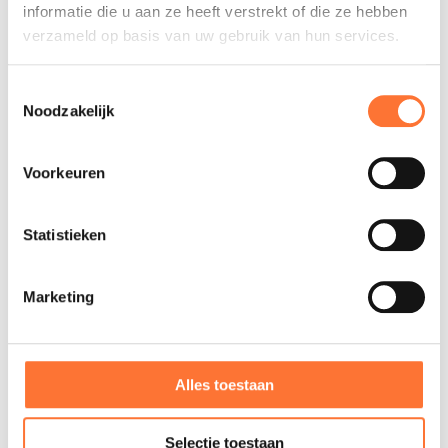
OVER DEZE
informatie die u aan ze heeft verstrekt of die ze hebben
VACATURE
verzameld op basis van uw gebruik van hun services.
SOLLICITEER NU
Toestemmingsselectie
Noodzakelijk
Voorkeuren
INFO EN VRAGEN
Statistieken
Marketing
Medewerker HR
Alles toestaan
Birgit Van Wabeke
Selectie toestaan