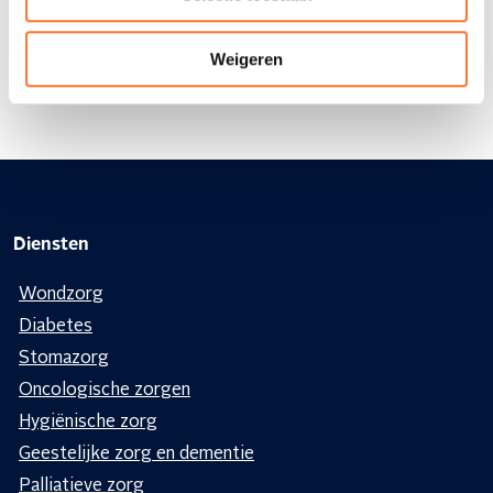
hr@altrio.be
+32 (0)3 304 77 77
Weigeren
Diensten
Wondzorg
Diabetes
Stomazorg
Oncologische zorgen
Hygiënische zorg
Geestelijke zorg en dementie
Palliatieve zorg