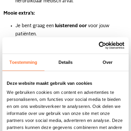
herbruikbaar medisch afval.
Mooie extra’s:
Je bent graag een
luisterend oor
voor jouw
patiënten.
Je tovert regelmatig een
glimlach
op hun gezicht.
Een
mopje
vertellen of een vleugje humor? Dat
moet zeker kunnen.
Toestemming
Details
Over
Voel jij het al kriebelen? Solliciteer dan makkelijk en snel
online.
Deze website maakt gebruik van cookies
We gebruiken cookies om content en advertenties te
personaliseren, om functies voor social media te bieden
en om ons websiteverkeer te analyseren. Ook delen we
informatie over uw gebruik van onze site met onze
partners voor social media, adverteren en analyse. Deze
partners kunnen deze gegevens combineren met andere