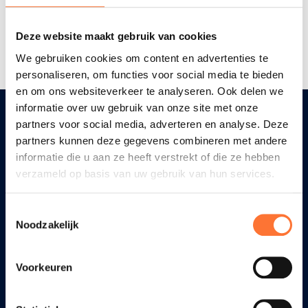
Deze website maakt gebruik van cookies
Terug naar overzicht
We gebruiken cookies om content en advertenties te
personaliseren, om functies voor social media te bieden
en om ons websiteverkeer te analyseren. Ook delen we
informatie over uw gebruik van onze site met onze
partners voor social media, adverteren en analyse. Deze
partners kunnen deze gegevens combineren met andere
Diensten
informatie die u aan ze heeft verstrekt of die ze hebben
verzameld op basis van uw gebruik van hun services.
Wondzorg
Diabetes
Toestemmingsselectie
Stomazorg
Noodzakelijk
Oncologische zorgen
Hygiënische zorg
Voorkeuren
Geestelijke zorg en dementie
Palliatieve zorg