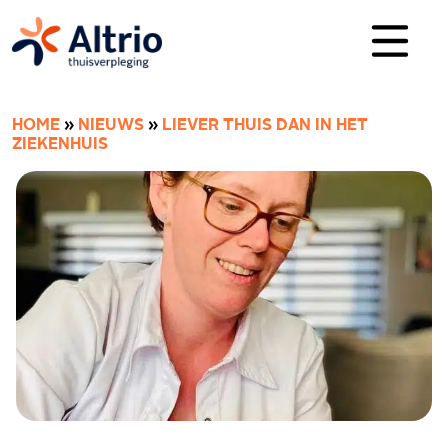
HOME
»
NIEUWS
»
LIEVER THUIS DAN IN HET
ZIEKENHUIS