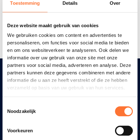
Toestemming
Details
Over
Deze website maakt gebruik van cookies
We gebruiken cookies om content en advertenties te
Terug naar overzicht
personaliseren, om functies voor social media te bieden
en om ons websiteverkeer te analyseren. Ook delen we
informatie over uw gebruik van onze site met onze
partners voor social media, adverteren en analyse. Deze
partners kunnen deze gegevens combineren met andere
informatie die u aan ze heeft verstrekt of die ze hebben
Diensten
verzameld op basis van uw gebruik van hun services.
Wondzorg
Toestemmingsselectie
Diabetes
Noodzakelijk
Stomazorg
Oncologische zorgen
Voorkeuren
Hygiënische zorg