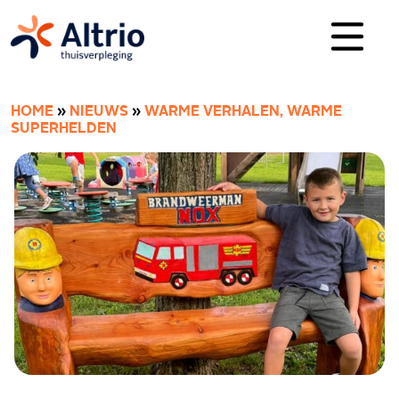
HOME
»
NIEUWS
»
WARME VERHALEN, WARME
SUPERHELDEN