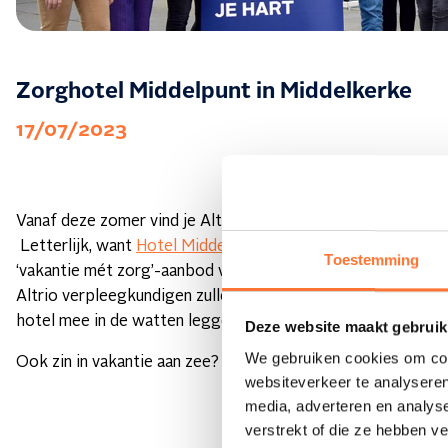
Zorghotel Middelpunt in Middelkerke
17/07/2023
Vanaf deze zomer vind je Altrio gelukbrengers in het Midde
Letterlijk, want
Hotel Middelpunt
in Middelkerke heeft een
Toestemming
‘vakantie mét zorg’-aanbod voor bezoekers uit binnen- en b
Altrio verpleegkundigen zullen deze mensen tijdens hun verbl
hotel mee in de watten leggen.
Deze website maakt gebruik
We gebruiken cookies om cont
Ook zin in vakantie aan zee? Neem hier een kijkje:
https://m
websiteverkeer te analyseren
media, adverteren en analys
verstrekt of die ze hebben v