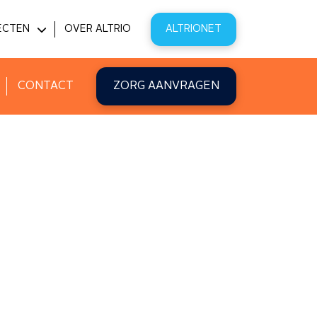
ECTEN
OVER ALTRIO
ALTRIONET
PITAL@HOME
VATIE
CONTACT
ZORG AANVRAGEN