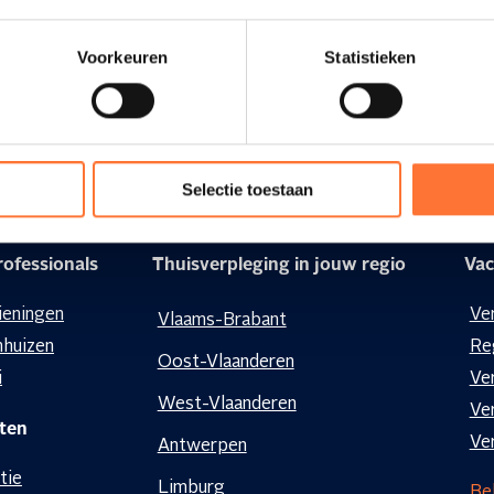
Voorkeuren
Statistieken
Selectie toestaan
ofessionals
Thuisverpleging in jouw regio
Vac
ieningen
Ve
Vlaams-Brabant
nhuizen
Re
Oost-Vlaanderen
i
Ve
West-Vlaanderen
Ve
ten
Ve
Antwerpen
tie
Limburg
Bek