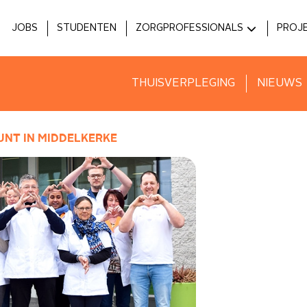
JOBS
STUDENTEN
ZORGPROFESSIONALS
PROJ
MEDICI
HOS
ZIEKENHUIZEN
INNO
THUISVERPLEGING
NIEUWS
VOORZIENINGEN
NT IN MIDDELKERKE