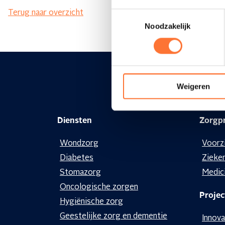
Terug naar overzicht
Toestemmingsselectie
Noodzakelijk
Weigeren
Diensten
Zorgpr
Wondzorg
Voorz
Diabetes
Zieke
Stomazorg
Medic
Oncologische zorgen
Projec
Hygiënische zorg
Geestelijke zorg en dementie
Innova