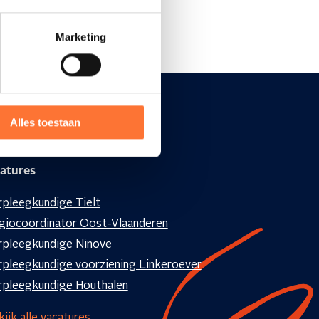
Marketing
Alles toestaan
atures
rpleegkundige Tielt
giocoördinator Oost-Vlaanderen
rpleegkundige Ninove
rpleegkundige voorziening Linkeroever
rpleegkundige Houthalen
ijk alle vacatures