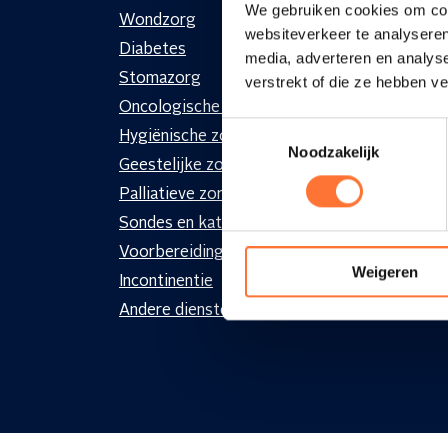
We gebruiken cookies om cont
Wondzorg
Voorz
websiteverkeer te analyseren
Diabetes
Zieke
media, adverteren en analys
Stomazorg
Medic
verstrekt of die ze hebben v
Oncologische zorgen
Projec
Toestemmingsselectie
Hygiënische zorg
Noodzakelijk
Geestelijke zorg en dementie
Innova
Palliatieve zorg
Hospi
Sondes en katheters
Voorbereiding medicatie
Weigeren
Incontinentie
Andere diensten