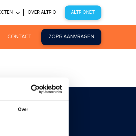
ECTEN
OVER ALTRIO
ALTRIONET
PITAL@HOME
VATIE
CONTACT
ZORG AANVRAGEN
Over
atures