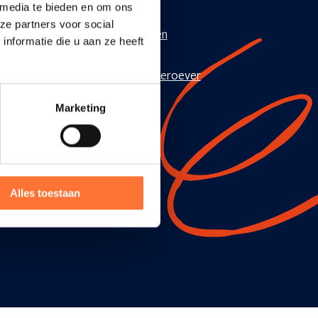
 media te bieden en om ons
rpleegkundige Tielt
ze partners voor social
giocoördinator Oost-Vlaanderen
nformatie die u aan ze heeft
rpleegkundige Ninove
rpleegkundige voorziening Linkeroever
rpleegkundige Houthalen
Marketing
ijk alle vacatures
Alles toestaan