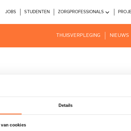
JOBS
STUDENTEN
ZORGPROFESSIONALS
PROJ
MEDICI
HOS
ZIEKENHUIZEN
INNO
THUISVERPLEGING
NIEUWS
VOORZIENINGEN
Details
ofessionals
Thuisverpleging in jouw regio
Vac
 van cookies