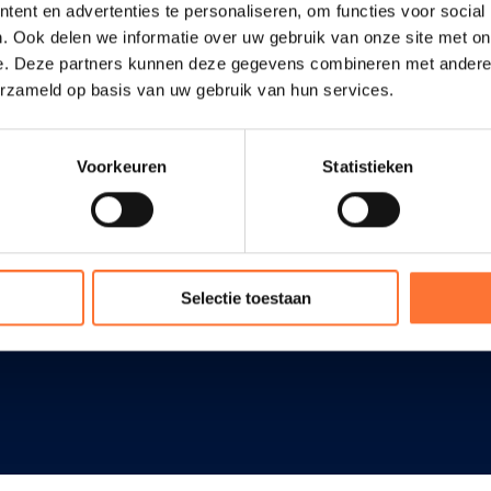
ent en advertenties te personaliseren, om functies voor social
ieningen
Ve
Vlaams-Brabant
. Ook delen we informatie over uw gebruik van onze site met on
nhuizen
Re
e. Deze partners kunnen deze gegevens combineren met andere i
Oost-Vlaanderen
i
Ve
erzameld op basis van uw gebruik van hun services.
West-Vlaanderen
Ve
ten
Ve
Antwerpen
Voorkeuren
Statistieken
tie
Limburg
Bek
tal@home
Selectie toestaan