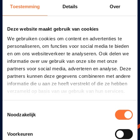
Hygiënische zorg
Toestemming
Details
Over
Geestelijke zorg en dementie
Palliatieve zorg
Sondes en katheters
Deze website maakt gebruik van cookies
Voorbereiding medicatie
We gebruiken cookies om content en advertenties te
Incontinentie
personaliseren, om functies voor social media te bieden
en om ons websiteverkeer te analyseren. Ook delen we
Andere diensten
informatie over uw gebruik van onze site met onze
partners voor social media, adverteren en analyse. Deze
Zorgprofessionals
partners kunnen deze gegevens combineren met andere
informatie die u aan ze heeft verstrekt of die ze hebben
Voorzieningen
verzameld op basis van uw gebruik van hun services.
Ziekenhuizen
Medici
Toestemmingsselectie
Noodzakelijk
Projecten
Voorkeuren
Innovatie