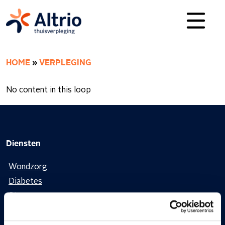
HOME
»
VERPLEGING
No content in this loop
Diensten
Wondzorg
Diabetes
Stomazorg
Oncologische zorgen