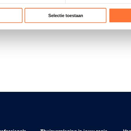
mor? Dat moet zeker kunnen.
Selectie toestaan
ijk en snel online.