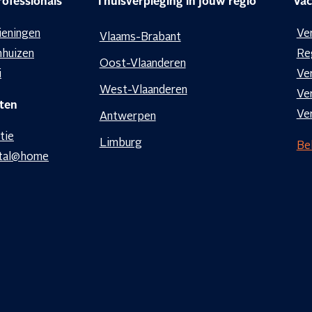
ofessionals
Thuisverpleging in jouw regio
Vac
ieningen
Ve
Vlaams-Brabant
nhuizen
Re
Oost-Vlaanderen
i
Ve
West-Vlaanderen
Ve
ten
Ve
Antwerpen
tie
Limburg
Bek
tal@home