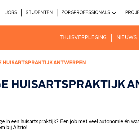
JOBS
STUDENTEN
ZORGPROFESSIONALS
PROJ
MEDICI
HOS
ZIEKENHUIZEN
INNO
THUISVERPLEGING
NIEUWS
VOORZIENINGEN
 HUISARTSPRAKTIJK ANTWERPEN
E HUISARTSPRAKTIJK 
ge in een huisartspraktijk? Een job met veel autonomie én waar
m bij Altrio!