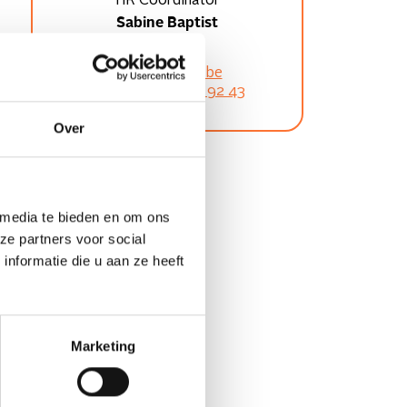
HR Coördinator
Sabine Baptist
hr@altrio.be
+32 (0)3 233 92 43
Over
 media te bieden en om ons
ze partners voor social
nformatie die u aan ze heeft
Marketing