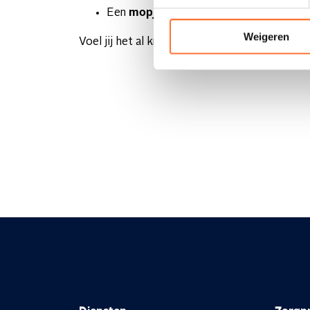
Een
mopje
vertellen of een vleugje hu
Weigeren
Voel jij het al kriebelen? Solliciteer dan makkel