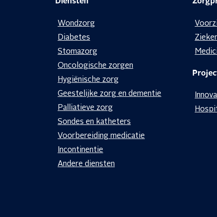
Diensten
Zorgpr
Wondzorg
Voorz
Diabetes
Zieke
Stomazorg
Medic
Oncologische zorgen
Projec
Hygiënische zorg
Geestelijke zorg en dementie
Innova
Palliatieve zorg
Hospi
Sondes en katheters
Voorbereiding medicatie
Incontinentie
Andere diensten