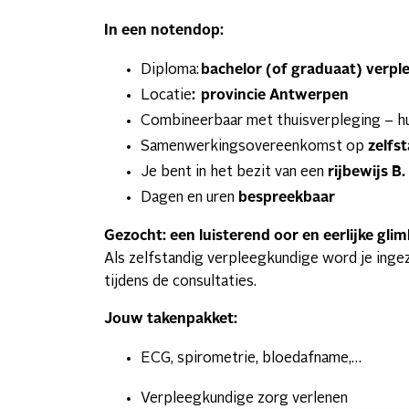
In een notendop:
Diploma:
bachelor (of graduaat) verpl
Locatie
: provincie Antwerpen
Combineerbaar met thuisverpleging – hu
Samenwerkingsovereenkomst op
zelfs
Je bent in het bezit van een
rijbewijs B.
Dagen en uren
bespreekbaar
Gezocht: een luisterend oor en eerlijke glim
Als zelfstandig verpleegkundige word je ingez
tijdens de consultaties.
Jouw takenpakket:
ECG, spirometrie, bloedafname,…
Verpleegkundige zorg verlenen