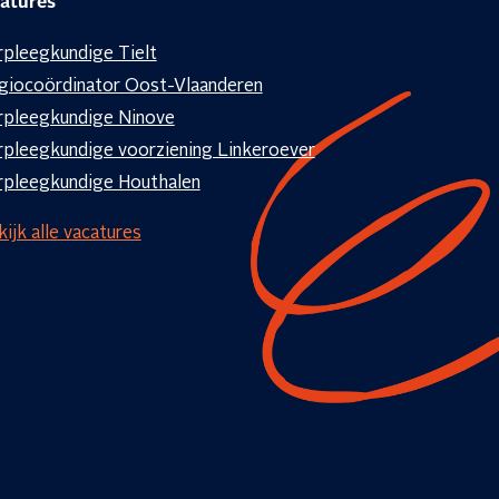
atures
rpleegkundige Tielt
giocoördinator Oost-Vlaanderen
rpleegkundige Ninove
rpleegkundige voorziening Linkeroever
rpleegkundige Houthalen
ijk alle vacatures