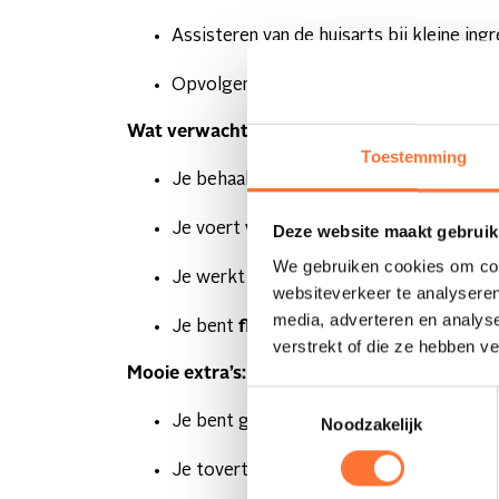
Assisteren van de huisarts bij kleine ing
Opvolgen van patiëntendossiers
Wat verwachten we?
Toestemming
Je behaalde een
bachelor (of graduaat
Je voert
verpleegtechnische
handelinge
Deze website maakt gebruik
We gebruiken cookies om cont
Je werkt
zelfstandig
en je neemt initiati
websiteverkeer te analyseren
media, adverteren en analys
Je bent
flexibel
en past je vlug aan.
verstrekt of die ze hebben v
Mooie extra’s:
Toestemmingsselectie
Je bent graag een
luisterend oor
voor j
Noodzakelijk
Je tovert regelmatig een
glimlach
op hu