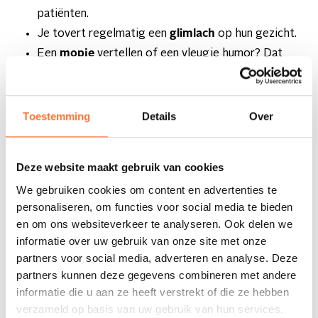
patiënten.
Je tovert regelmatig een
glimlach
op hun gezicht.
Een
mopje
vertellen of een vleugje humor? Dat
moet zeker kunnen.
Voel jij het al kriebelen? Solliciteer dan makkelijk en snel
Toestemming
Details
Over
online.
Deze website maakt gebruik van cookies
We gebruiken cookies om content en advertenties te
personaliseren, om functies voor social media te bieden
en om ons websiteverkeer te analyseren. Ook delen we
informatie over uw gebruik van onze site met onze
OVER DEZE
partners voor social media, adverteren en analyse. Deze
VACATURE
partners kunnen deze gegevens combineren met andere
informatie die u aan ze heeft verstrekt of die ze hebben
SOLLICITEER NU
verzameld op basis van uw gebruik van hun services.