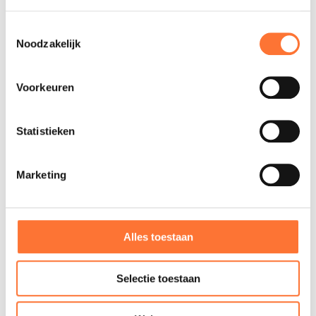
Toestemmingsselectie
Noodzakelijk
INFO EN VRAGEN
Voorkeuren
Statistieken
Marketing
HR Coördinator
Sabine Baptist
Alles toestaan
hr@altrio.be
+32 (0)3 233 92 43
Selectie toestaan