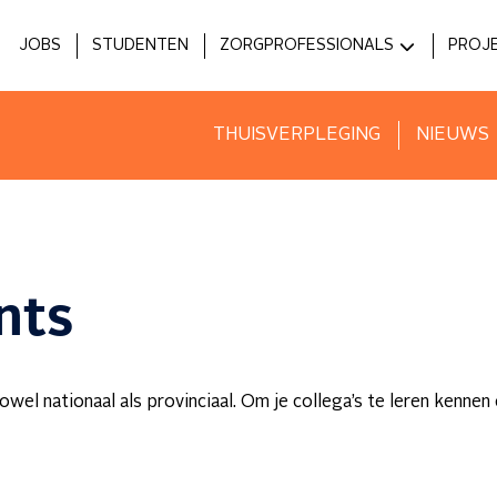
JOBS
STUDENTEN
ZORGPROFESSIONALS
PROJ
MEDICI
HOS
ZIEKENHUIZEN
INNO
THUISVERPLEGING
NIEUWS
VOORZIENINGEN
nts
wel nationaal als provinciaal. Om je collega’s te leren kennen 