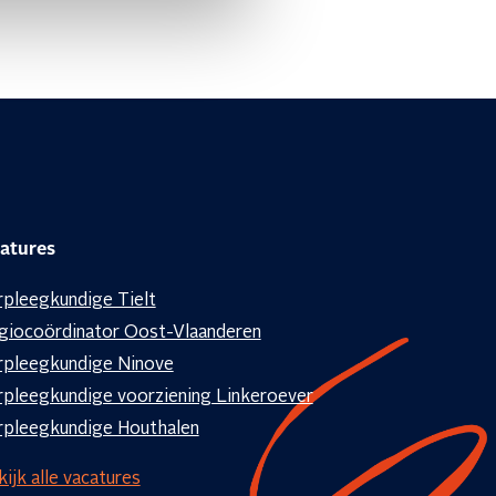
atures
rpleegkundige Tielt
giocoördinator Oost-Vlaanderen
rpleegkundige Ninove
rpleegkundige voorziening Linkeroever
rpleegkundige Houthalen
ijk alle vacatures