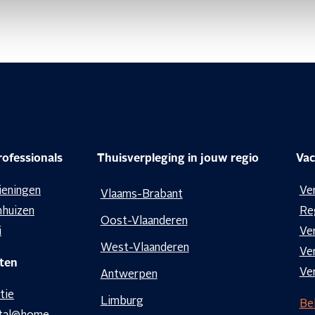
ofessionals
Thuisverpleging in jouw regio
Vac
ieningen
Ve
Vlaams-Brabant
nhuizen
Re
Oost-Vlaanderen
i
Ve
West-Vlaanderen
Ve
ten
Ve
Antwerpen
tie
Limburg
Bek